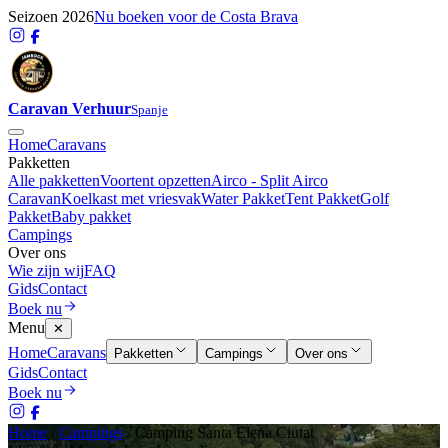
Seizoen 2026
Nu boeken voor de Costa Brava
Caravan Verhuur
Spanje
Home
Caravans
Pakketten
Alle pakketten
Voortent opzetten
Airco - Split Airco
Caravan
Koelkast met vriesvak
Water Pakket
Tent Pakket
Golf
Pakket
Baby pakket
Campings
Over ons
Wie zijn wij
FAQ
Gids
Contact
Boek nu
Menu
✕
Home
Caravans
Pakketten
Campings
Over ons
Gids
Contact
Boek nu
Home
/
Campings
/
Camping Santa Elena Ciutat