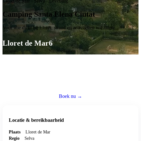
Lloret de Mar
·
Selva
·
Levendig
Camping Santa Elena Ciutat
Voor wie dicht bij Lloret, strand en activiteiten wil zitten.
Lloret de Mar
6
Locatie
Nabije plaatsen
Caravan huren op deze camping
Reserveer een volledig ingerichte caravan — wij regelen alles zodat jij
zorgeloos kunt genieten.
Boek nu →
Bezoek website ↗
Locatie & bereikbaarheid
Plaats
Lloret de Mar
Regio
Selva