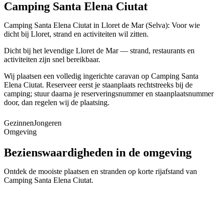
Camping Santa Elena Ciutat
Camping Santa Elena Ciutat in Lloret de Mar (Selva): Voor wie
dicht bij Lloret, strand en activiteiten wil zitten.
Dicht bij het levendige Lloret de Mar — strand, restaurants en
activiteiten zijn snel bereikbaar.
Wij plaatsen een volledig ingerichte caravan op Camping Santa
Elena Ciutat. Reserveer eerst je staanplaats rechtstreeks bij de
camping; stuur daarna je reserveringsnummer en staanplaatsnummer
door, dan regelen wij de plaatsing.
Gezinnen
Jongeren
Omgeving
Bezienswaardigheden in de omgeving
Lloret de Mar
Ontdek de mooiste plaatsen en stranden op korte rijafstand van
Tossa de Mar
Camping Santa Elena Ciutat
.
📍
Selva
Blanes
📍
Selva
Fenals
📍
Selva
Water World
📍
Selva
Girona
📍
Selva