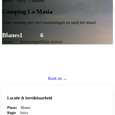
Blanes
·
Selva
·
Compleet
Camping La Masia
Grote camping met veel voorzieningen en nabij het strand.
Blanes
1
6
Locatie
Voorzieningen
Nabije plaatsen
Caravan huren op deze camping
Reserveer een volledig ingerichte caravan — wij regelen alles zodat jij
zorgeloos kunt genieten.
Boek nu →
Bezoek website ↗
Locatie & bereikbaarheid
Plaats
Blanes
Regio
Selva