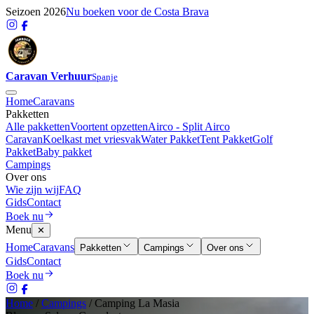
Seizoen 2026
Nu boeken voor de Costa Brava
Caravan Verhuur
Spanje
Home
Caravans
Pakketten
Alle pakketten
Voortent opzetten
Airco - Split Airco
Caravan
Koelkast met vriesvak
Water Pakket
Tent Pakket
Golf
Pakket
Baby pakket
Campings
Over ons
Wie zijn wij
FAQ
Gids
Contact
Boek nu
Menu
✕
Home
Caravans
Pakketten
Campings
Over ons
Gids
Contact
Boek nu
Home
/
Campings
/
Camping La Masia