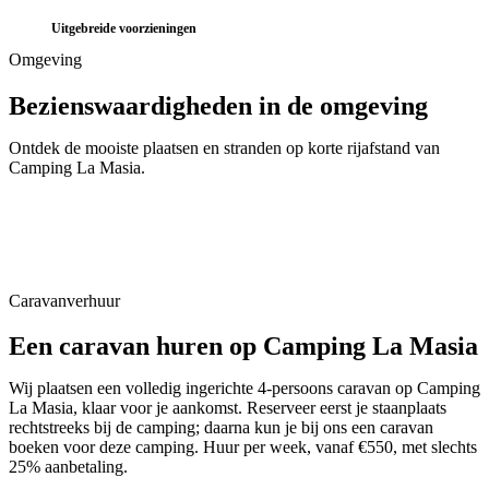
Uitgebreide voorzieningen
Omgeving
Bezienswaardigheden in de omgeving
Blanes
Ontdek de mooiste plaatsen en stranden op korte rijafstand van
Tossa de Mar
Camping La Masia
.
📍
Selva
Lloret de Mar
📍
Selva
Marimurtra
📍
Selva
Calella
📍
Selva
Malgrat de Mar
📍
Maresme
📍
Maresme
Caravanverhuur
Een caravan huren op
Camping La Masia
Wij plaatsen een volledig ingerichte 4-persoons caravan op
Camping
La Masia
, klaar voor je aankomst. Reserveer eerst je staanplaats
rechtstreeks bij de camping; daarna kun je bij ons een caravan
boeken voor deze camping. Huur per week, vanaf €550, met slechts
25% aanbetaling.