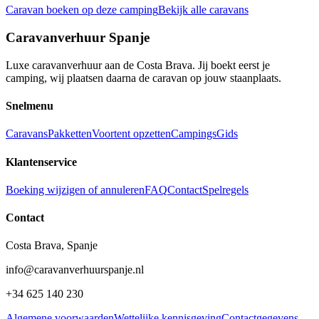
Caravan boeken op deze camping
Bekijk alle caravans
Caravanverhuur Spanje
Luxe caravanverhuur aan de Costa Brava. Jij boekt eerst je
camping, wij plaatsen daarna de caravan op jouw staanplaats.
Snelmenu
Caravans
Pakketten
Voortent opzetten
Campings
Gids
Klantenservice
Boeking wijzigen of annuleren
FAQ
Contact
Spelregels
Contact
Costa Brava, Spanje
info@caravanverhuurspanje.nl
+34 625 140 230
Algemene voorwaarden
Wettelijke kennisgeving
Contactgegevens