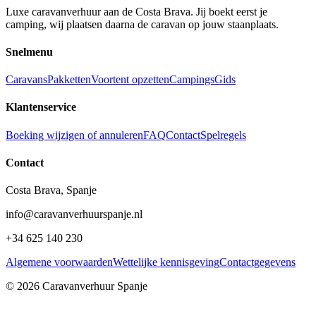
Luxe caravanverhuur aan de Costa Brava. Jij boekt eerst je
camping, wij plaatsen daarna de caravan op jouw staanplaats.
Snelmenu
Caravans
Pakketten
Voortent opzetten
Campings
Gids
Klantenservice
Boeking wijzigen of annuleren
FAQ
Contact
Spelregels
Contact
Costa Brava, Spanje
info@caravanverhuurspanje.nl
+34 625 140 230
Algemene voorwaarden
Wettelijke kennisgeving
Contactgegevens
© 2026 Caravanverhuur Spanje