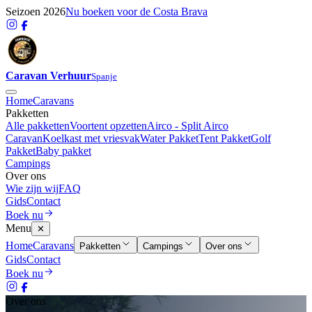
Seizoen 2026
Nu boeken voor de Costa Brava
Caravan Verhuur
Spanje
Home
Caravans
Pakketten
Alle pakketten
Voortent opzetten
Airco - Split Airco
Caravan
Koelkast met vriesvak
Water Pakket
Tent Pakket
Golf
Pakket
Baby pakket
Campings
Over ons
Wie zijn wij
FAQ
Gids
Contact
Boek nu
Menu
✕
Home
Caravans
Pakketten
Campings
Over ons
Gids
Contact
Boek nu
Over ons