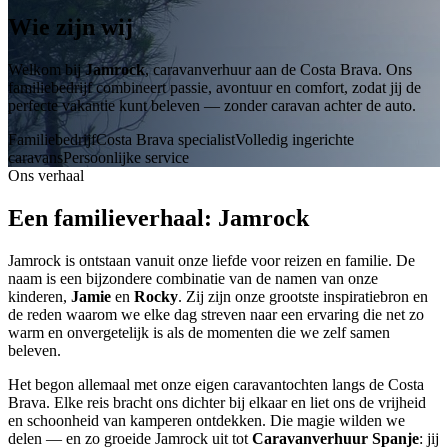
Wie zijn wij
Welkom bij
Jamrock
, caravanverhuur aan de Costa Brava. Ons
familiebedrijf combineert passie, avontuur en comfort, zodat jij de
perfecte vakantie kunt beleven — zonder caravan achter de auto.
Familiebedrijf
Costa Brava specialist
Volledig ingerichte
caravans
Persoonlijke service
Ons verhaal
Een familieverhaal: Jamrock
Jamrock is ontstaan vanuit onze liefde voor reizen en familie. De
naam is een bijzondere combinatie van de namen van onze
kinderen,
Jamie
en
Rocky
. Zij zijn onze grootste inspiratiebron en
de reden waarom we elke dag streven naar een ervaring die net zo
warm en onvergetelijk is als de momenten die we zelf samen
beleven.
Het begon allemaal met onze eigen caravantochten langs de Costa
Brava. Elke reis bracht ons dichter bij elkaar en liet ons de vrijheid
en schoonheid van kamperen ontdekken. Die magie wilden we
delen — en zo groeide Jamrock uit tot
Caravanverhuur Spanje
: jij