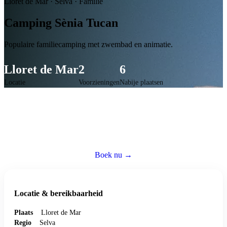
Lloret de Mar
·
Selva
·
Familie
Camping Sènia Tucan
Populaire familiecamping met zwembad en animatie.
Lloret de Mar
2
6
Locatie
Voorzieningen
Nabije plaatsen
Caravan huren op deze camping
Reserveer een volledig ingerichte caravan — wij regelen alles zodat jij
zorgeloos kunt genieten.
Boek nu →
Bezoek website ↗
Locatie & bereikbaarheid
Plaats
Lloret de Mar
Regio
Selva