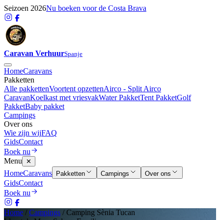
Seizoen 2026
Nu boeken voor de Costa Brava
Caravan Verhuur
Spanje
Home
Caravans
Pakketten
Alle pakketten
Voortent opzetten
Airco - Split Airco
Caravan
Koelkast met vriesvak
Water Pakket
Tent Pakket
Golf
Pakket
Baby pakket
Campings
Over ons
Wie zijn wij
FAQ
Gids
Contact
Boek nu
Menu
✕
Home
Caravans
Pakketten
Campings
Over ons
Gids
Contact
Boek nu
Home
/
Campings
/
Camping Sènia Tucan