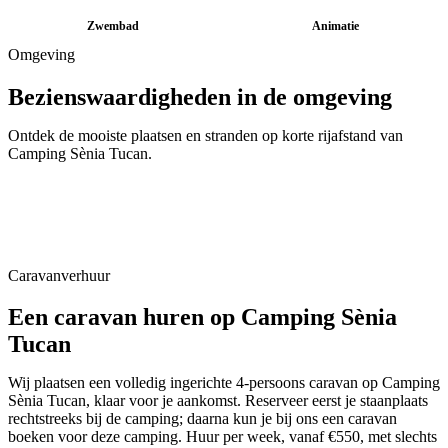
Zwembad
Animatie
Omgeving
Bezienswaardigheden in de omgeving
Lloret de Mar
Ontdek de mooiste plaatsen en stranden op korte rijafstand van
Tossa de Mar
Camping Sènia Tucan
.
📍
Selva
Blanes
📍
Selva
Fenals
📍
Selva
Water World
📍
Selva
Girona
📍
Selva
📍
Gironès
Caravanverhuur
Een caravan huren op
Camping Sènia
Tucan
Wij plaatsen een volledig ingerichte 4-persoons caravan op
Camping
Sènia Tucan
, klaar voor je aankomst. Reserveer eerst je staanplaats
rechtstreeks bij de camping; daarna kun je bij ons een caravan
boeken voor deze camping. Huur per week, vanaf €550, met slechts