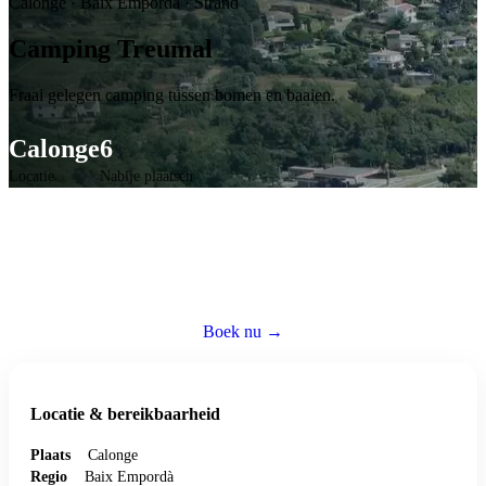
Calonge
·
Baix Empordà
·
Strand
Camping Treumal
Fraai gelegen camping tussen bomen en baaien.
Calonge
6
Locatie
Nabije plaatsen
Caravan huren op deze camping
Reserveer een volledig ingerichte caravan — wij regelen alles zodat jij
zorgeloos kunt genieten.
Boek nu →
Bezoek website ↗
Locatie & bereikbaarheid
Plaats
Calonge
Regio
Baix Empordà