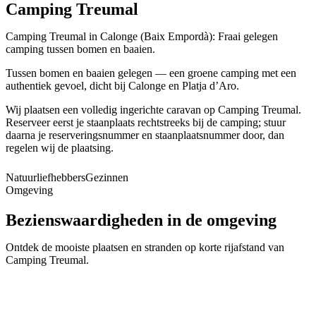
Camping Treumal
Camping Treumal in Calonge (Baix Empordà): Fraai gelegen
camping tussen bomen en baaien.
Tussen bomen en baaien gelegen — een groene camping met een
authentiek gevoel, dicht bij Calonge en Platja d’Aro.
Wij plaatsen een volledig ingerichte caravan op Camping Treumal.
Reserveer eerst je staanplaats rechtstreeks bij de camping; stuur
daarna je reserveringsnummer en staanplaatsnummer door, dan
regelen wij de plaatsing.
Natuurliefhebbers
Gezinnen
Omgeving
Bezienswaardigheden in de omgeving
Platja d'Aro
Ontdek de mooiste plaatsen en stranden op korte rijafstand van
Calonge
Camping Treumal
.
📍
Baix Empordà
Sant Feliu de Guíxols
📍
Baix Empordà
Palamós
📍
Baix Empordà
S'Agaró
📍
Baix Empordà
Sant Antoni de Calonge
📍
Baix Empordà