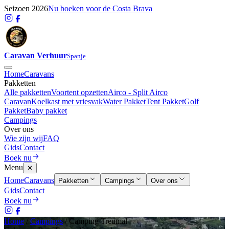
Seizoen 2026
Nu boeken voor de Costa Brava
Caravan Verhuur
Spanje
Home
Caravans
Pakketten
Alle pakketten
Voortent opzetten
Airco - Split Airco
Caravan
Koelkast met vriesvak
Water Pakket
Tent Pakket
Golf
Pakket
Baby pakket
Campings
Over ons
Wie zijn wij
FAQ
Gids
Contact
Boek nu
Menu
✕
Home
Caravans
Pakketten
Campings
Over ons
Gids
Contact
Boek nu
Home
/
Campings
/
Camping Treumal