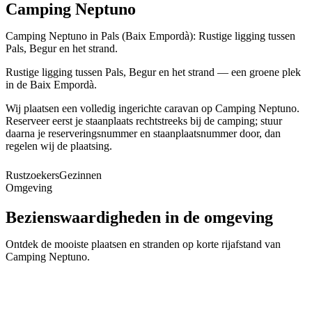
Camping Neptuno
Camping Neptuno in Pals (Baix Empordà): Rustige ligging tussen
Pals, Begur en het strand.
Rustige ligging tussen Pals, Begur en het strand — een groene plek
in de Baix Empordà.
Wij plaatsen een volledig ingerichte caravan op Camping Neptuno.
Reserveer eerst je staanplaats rechtstreeks bij de camping; stuur
daarna je reserveringsnummer en staanplaatsnummer door, dan
regelen wij de plaatsing.
Rustzoekers
Gezinnen
Omgeving
Bezienswaardigheden in de omgeving
Pals
Ontdek de mooiste plaatsen en stranden op korte rijafstand van
Begur
Camping Neptuno
.
📍
Baix Empordà
Calella de Palafrugell
📍
Baix Empordà
Palamós
📍
Baix Empordà
L'Estartit
📍
Baix Empordà
Platja d'Aro
📍
Baix Empordà