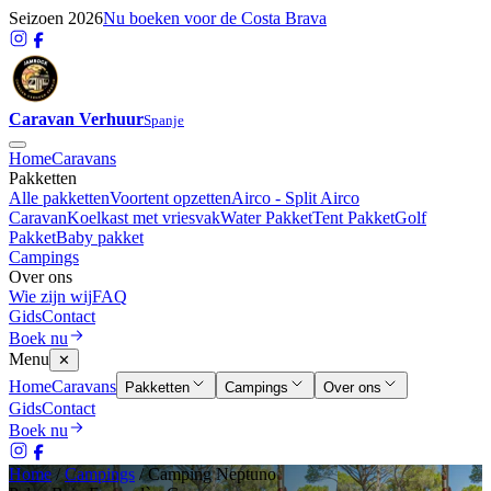
Seizoen 2026
Nu boeken voor de Costa Brava
Caravan Verhuur
Spanje
Home
Caravans
Pakketten
Alle pakketten
Voortent opzetten
Airco - Split Airco
Caravan
Koelkast met vriesvak
Water Pakket
Tent Pakket
Golf
Pakket
Baby pakket
Campings
Over ons
Wie zijn wij
FAQ
Gids
Contact
Boek nu
Menu
✕
Home
Caravans
Pakketten
Campings
Over ons
Gids
Contact
Boek nu
Home
/
Campings
/
Camping Neptuno