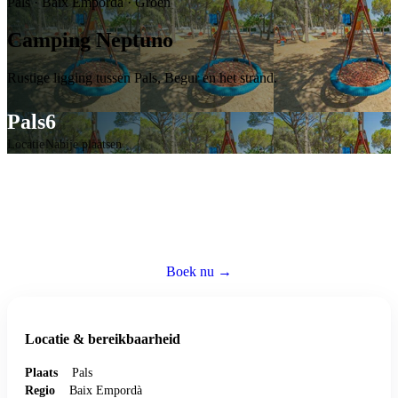
Pals
·
Baix Empordà
·
Groen
Camping Neptuno
Rustige ligging tussen Pals, Begur en het strand.
Pals
6
Locatie
Nabije plaatsen
Caravan huren op deze camping
Reserveer een volledig ingerichte caravan — wij regelen alles zodat jij
zorgeloos kunt genieten.
Boek nu →
Bezoek website ↗
Locatie & bereikbaarheid
Plaats
Pals
Regio
Baix Empordà