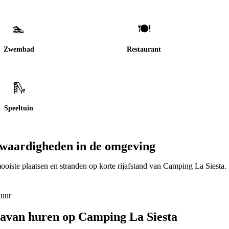
🏊
🍽️
Zwembad
Restaurant
🛝
Speeltuin
waardigheden in de omgeving
Begur
L'Estartit
oiste plaatsen en stranden op korte rijafstand van
Camping La Siesta
.
rdà
📍
Baix Empordà
rdà
📍
Baix Empordà
huur
ravan huren op
Camping La Siesta