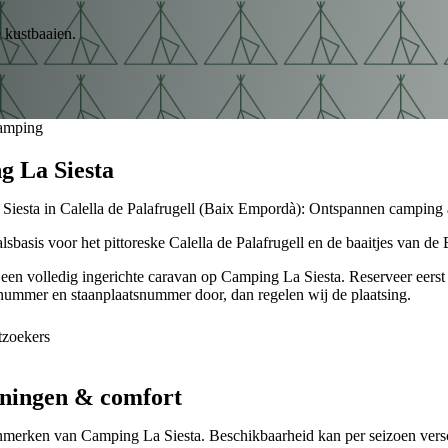
 kustbaaien.
amping
 La Siesta
iesta in Calella de Palafrugell (Baix Empordà): Ontspannen camping als
alsbasis voor het pittoreske Calella de Palafrugell en de baaitjes van 
 een volledig ingerichte caravan op Camping La Siesta. Reserveer eerst j
nummer en staanplaatsnummer door, dan regelen wij de plaatsing.
tzoekers
ningen & comfort
nmerken van
Camping La Siesta
. Beschikbaarheid kan per seizoen versc