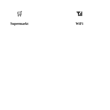
🛒
📶
Supermarkt
WiFi
Calella de Palafrugell
Platja d'Aro
📍
Baix Empordà
📍
Baix Empordà