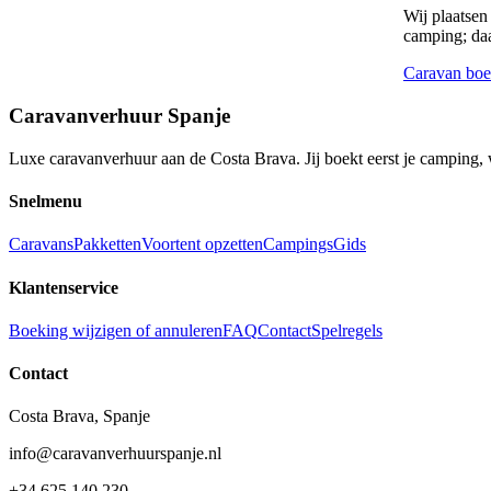
Wij plaatsen
camping; daa
Caravan boe
Caravanverhuur Spanje
Luxe caravanverhuur aan de Costa Brava. Jij boekt eerst je camping, 
Snelmenu
Caravans
Pakketten
Voortent opzetten
Campings
Gids
Klantenservice
Boeking wijzigen of annuleren
FAQ
Contact
Spelregels
Contact
Costa Brava, Spanje
info@caravanverhuurspanje.nl
+34 625 140 230