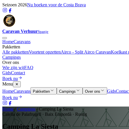
Seizoen 2026
Nu boeken voor de Costa Brava
Caravan Verhuur
Spanje
Home
Caravans
Pakketten
Alle pakketten
Voortent opzetten
Airco - Split Airco Caravan
Koelkast 
Campings
Over ons
Wie zijn wij
FAQ
Gids
Contact
Boek nu
Menu
✕
Home
Caravans
Gids
Contac
Pakketten
Campings
Over ons
Boek nu
Home
/
Campings
/
Camping La Siesta
Calella de Palafrugell
·
Baix Empordà
·
Rustig
Camping La Siesta