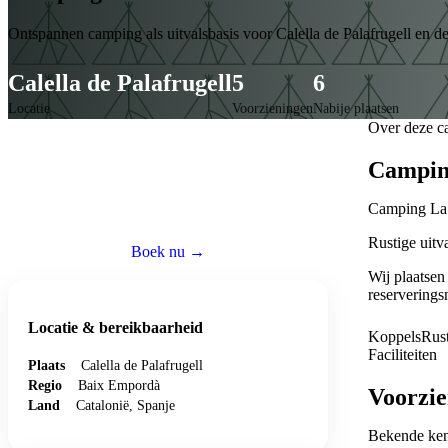
Ontspannen camping als uitvalsbasis voor Calella de Palafrugell en de
Calella de Palafrugell
5
6
Locatie
Voorzieningen
Nabije plaatsen
Over deze c
Caravan huren op deze camping
Camping
Reserveer een volledig ingerichte caravan — wij regelen
Camping La S
alles zodat jij zorgeloos kunt genieten.
Rustige uitv
Boek nu →
Bezoek website ↗
Wij plaatsen
reserverings
Locatie & bereikbaarheid
Koppels
Rus
Faciliteiten
Plaats
Calella de Palafrugell
Regio
Baix Empordà
Voorzie
Land
Catalonië, Spanje
Bekende ke