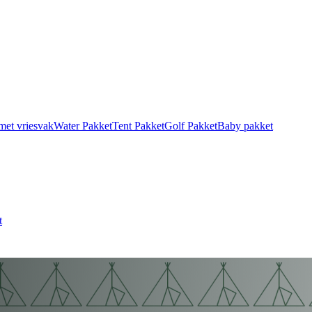
met vriesvak
Water Pakket
Tent Pakket
Golf Pakket
Baby pakket
t