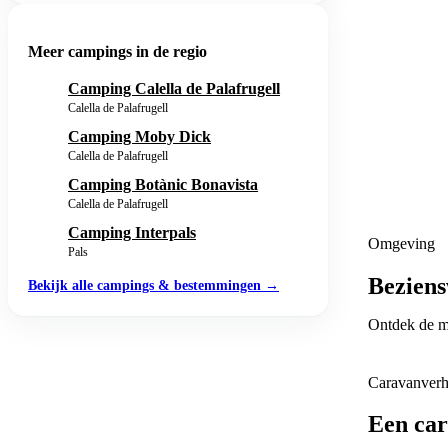
Meer campings in de regio
Camping Calella de Palafrugell
Calella de Palafrugell
Camping Moby Dick
Calella de Palafrugell
Camping Botànic Bonavista
Calella de Palafrugell
Camping Interpals
Omgeving
Pals
Beziens
Bekijk alle campings & bestemmingen →
Pals
Palamós
Ontdek de mo
📍
Baix Empo
📍
Baix Empo
Caravanver
Een ca