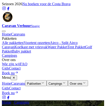
Seizoen 2026
Nu boeken voor de Costa Brava
Caravan Verhuur
Spanje
Home
Caravans
Pakketten
Alle pakketten
Voortent opzetten
Airco - Split Airco
Caravan
Koelkast met vriesvak
Water Pakket
Tent Pakket
Golf
Pakket
Baby pakket
Campings
Over ons
Wie zijn wij
FAQ
Gids
Contact
Boek nu
Menu
✕
Home
Caravans
Pakketten
Campings
Over ons
Gids
Contact
Boek nu
Home
/
Campings
/
Camping Mas Sant Josep