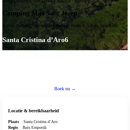
Santa Cristina d’Aro
·
Baix Empordà
·
Rustig
Camping Mas Sant Josep
Ruime camping op korte afstand van Platja d’Aro en Sant Feliu.
Santa Cristina d’Aro
6
Locatie
Nabije plaatsen
Caravan huren op deze camping
Reserveer een volledig ingerichte caravan — wij regelen alles zodat jij
zorgeloos kunt genieten.
Boek nu →
Bezoek website ↗
Locatie & bereikbaarheid
Plaats
Santa Cristina d’Aro
Regio
Baix Empordà