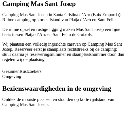
Camping Mas Sant Josep
Camping Mas Sant Josep in Santa Cristina d’Aro (Baix Empordà):
Ruime camping op korte afstand van Platja d’Aro en Sant Feliu.
De ruime opzet en rustige ligging maken Mas Sant Josep een fijne
basis tussen Platja d’Aro en Sant Feliu de Guíxols.
Wij plaatsen een volledig ingerichte caravan op Camping Mas Sant
Josep. Reserveer eerst je staanplaats rechtstreeks bij de camping;
stuur daarna je reserveringsnummer en staanplaatsnummer door, dan
regelen wij de plaatsing.
Gezinnen
Rustzoekers
Omgeving
Bezienswaardigheden in de omgeving
Platja d'Aro
Ontdek de mooiste plaatsen en stranden op korte rijafstand van
Calonge
Camping Mas Sant Josep
.
📍
Baix Empordà
Sant Feliu de Guíxols
📍
Baix Empordà
Palamós
📍
Baix Empordà
S'Agaró
📍
Baix Empordà
Sant Antoni de Calonge
📍
Baix Empordà